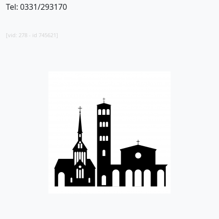
Tel: 0331/293170
[vid: 278 - id 745621]