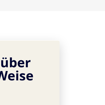
 über
Weise