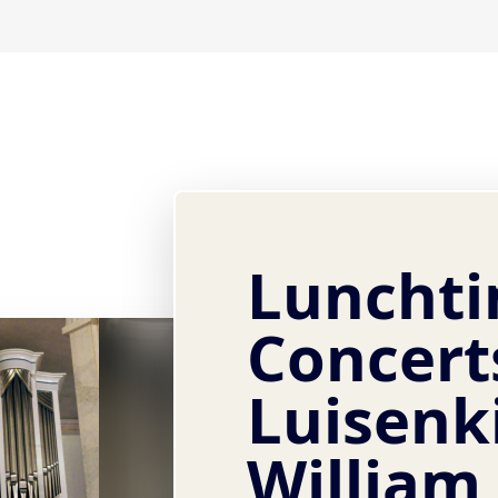
Luncht
Concert
Luisenk
William