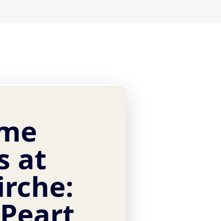
ime
s at
irche:
 Peart