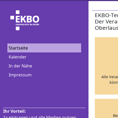
EKBO-Te
Der Vera
Oberlaus
Startseite
Kalender
In der Nähe
Impressum
Alle Vera
könn
Ihr Vorteil:
Be
1x eintragen und alle Medien nutzen