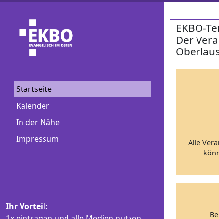
EKBO-Te
Der Vera
Oberlaus
Startseite
Kalender
In der Nähe
Impressum
Alle Vera
könn
Ihr Vorteil:
Be
1x eintragen und alle Medien nutzen